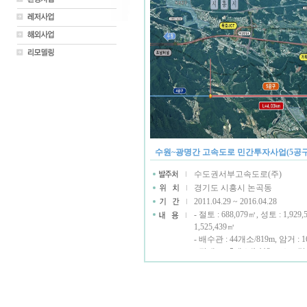
수원~광명간 고속도로 민간투자사업(5공구
수도권서부고속도로(주)
경기도 시흥시 논곡동
2011.04.29 ~ 2016.04.28
- 절토 : 688,079㎥, 성토 : 1,929
1,525,439㎥
- 배수관 : 44개소/819m, 암거 : 
- 장대교 : 5개소/1,112m, 소교량 
- JCT 2개소, 영업소 1개소